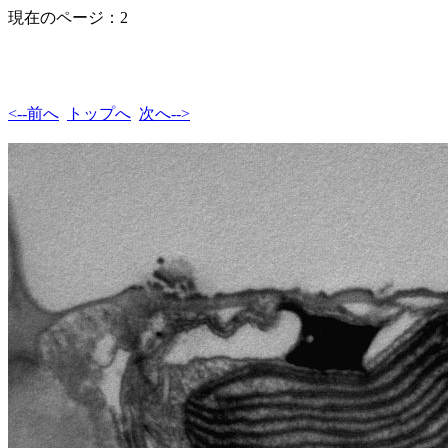
現在のページ：2
<--前へ
トップへ
次へ-->