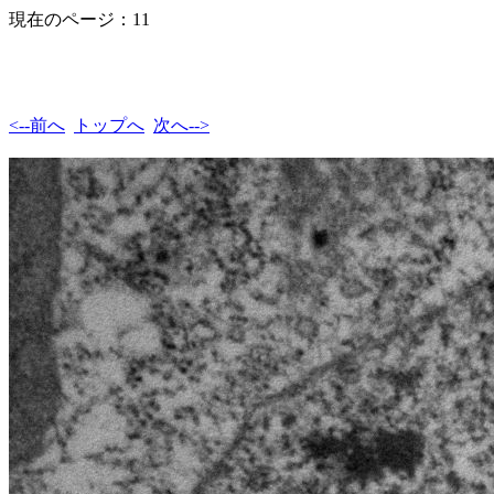
現在のページ：11
<--前へ
トップへ
次へ-->