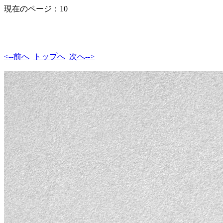
現在のページ：10
<--前へ
トップへ
次へ-->