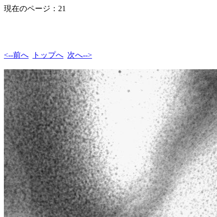
現在のページ：21
<--前へ
トップへ
次へ-->