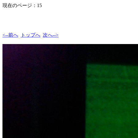
現在のページ：15
<--前へ
トップへ
次へ-->