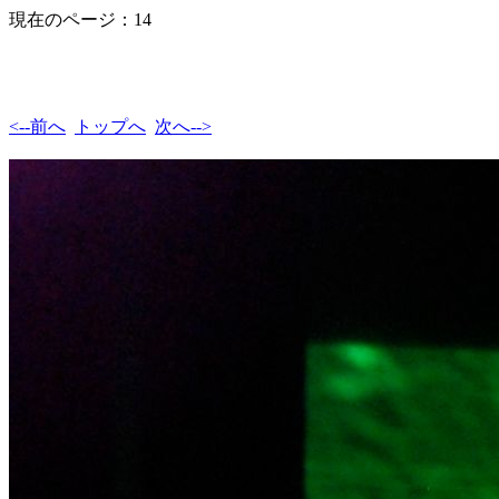
現在のページ：14
<--前へ
トップへ
次へ-->