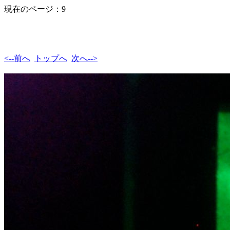
現在のページ：9
<--前へ
トップへ
次へ-->