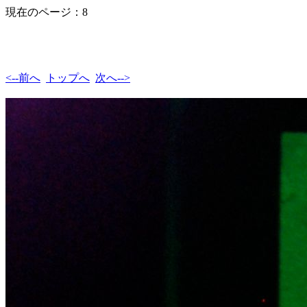
現在のページ：8
<--前へ
トップへ
次へ-->