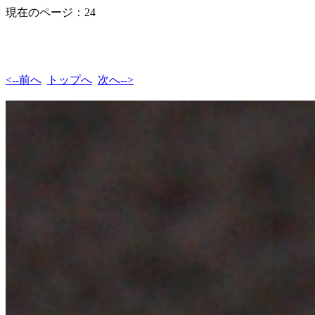
現在のページ：24
<--前へ
トップへ
次へ-->