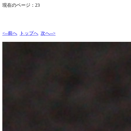
現在のページ：23
<--前へ
トップへ
次へ-->