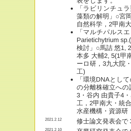
表をします。
「ラビリンチュラ類A
藻類の解明」○宮岡 利
自然科学，2甲南
「マルチパルスエ
Parietichytr
検討」○馬詰 悠1,
本多 大輔2, 5
ーロ研，3九大院・
工)
「環境DNAとし
の分離株確立への
3・谷内 由貴子4・
工，2甲南大・統合
水産機構・資源研，
2021.2.12
修士論文発表会で
2021.2.10