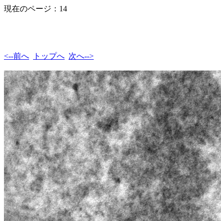
現在のページ：14
<--前へ
トップへ
次へ-->