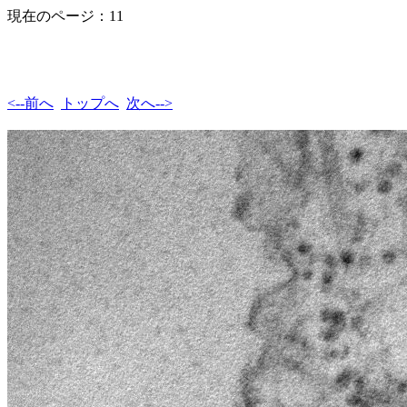
現在のページ：11
<--前へ
トップへ
次へ-->