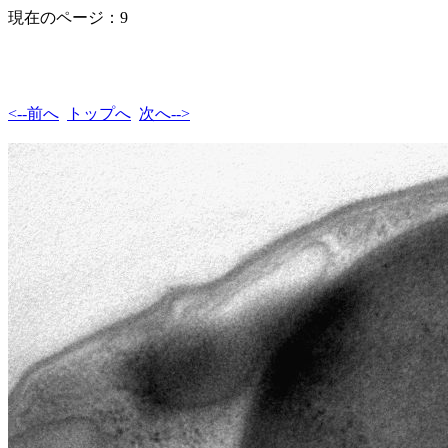
現在のページ：9
<--前へ
トップへ
次へ-->