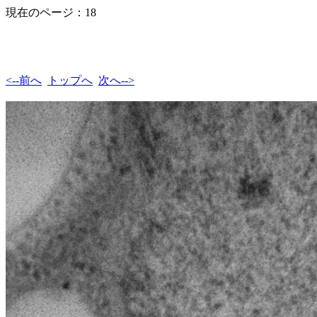
現在のページ：18
<--前へ
トップへ
次へ-->