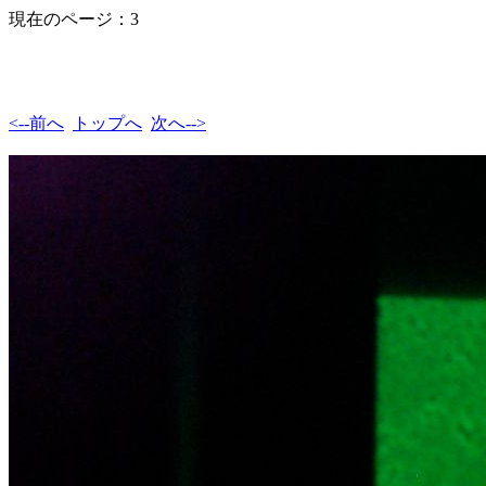
現在のページ：3
<--前へ
トップへ
次へ-->