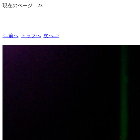
現在のページ：23
<--前へ
トップへ
次へ-->