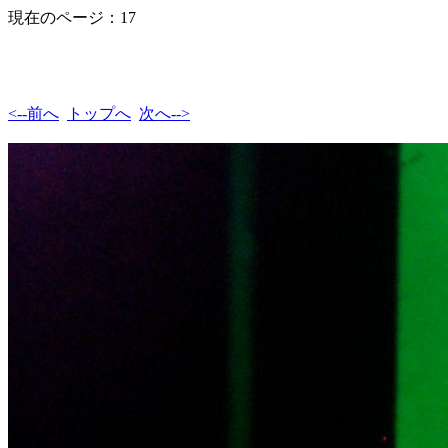
現在のページ：17
<--前へ
トップへ
次へ-->