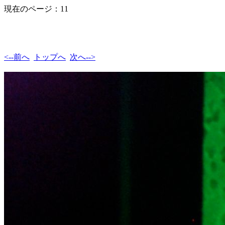
現在のページ：11
<--前へ
トップへ
次へ-->