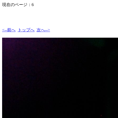
現在のページ：6
<--前へ
トップへ
次へ-->