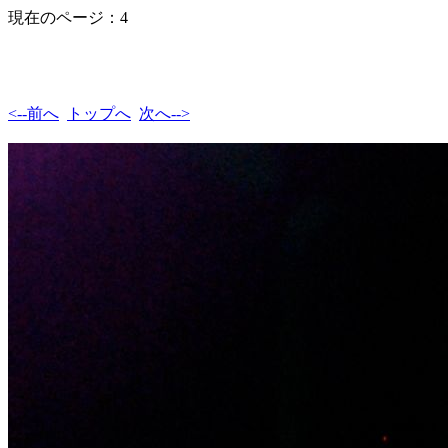
現在のページ：4
<--前へ
トップへ
次へ-->