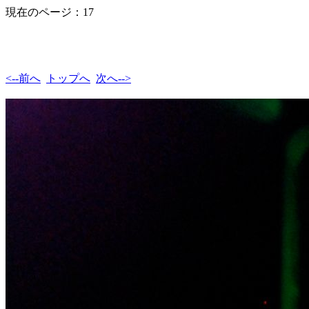
現在のページ：17
<--前へ
トップへ
次へ-->