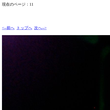
現在のページ：11
<--前へ
トップへ
次へ-->