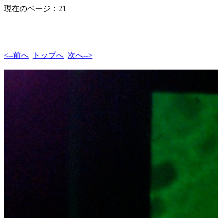
現在のページ：21
<--前へ
トップへ
次へ-->