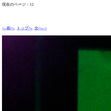
現在のページ：12
<--前へ
トップへ
次へ-->