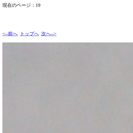
現在のページ：19
<--前へ
トップへ
次へ-->