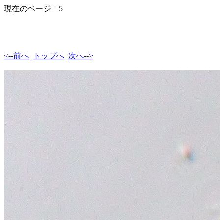
現在のページ：5
<--前へ
トップへ
次へ-->