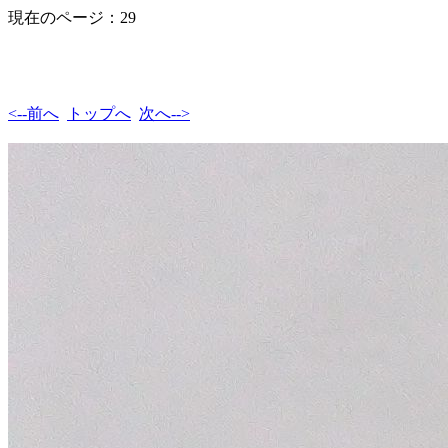
現在のページ：29
<--前へ
トップへ
次へ-->