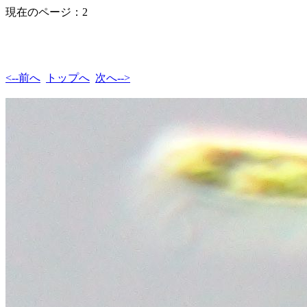
現在のページ：2
<--前へ
トップへ
次へ-->