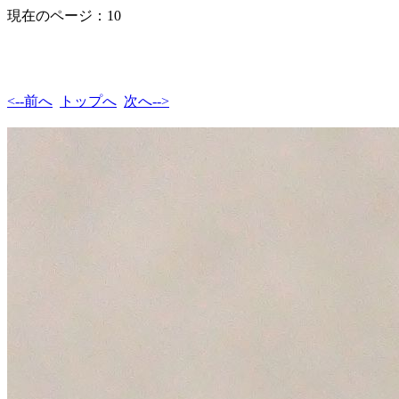
現在のページ：10
<--前へ
トップへ
次へ-->