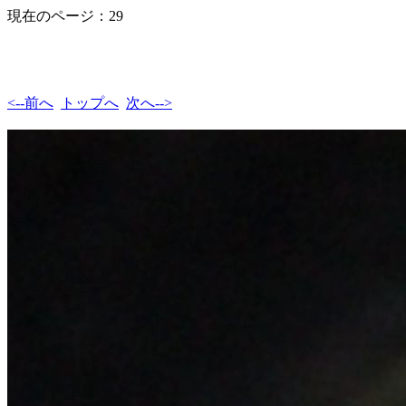
現在のページ：29
<--前へ
トップへ
次へ-->