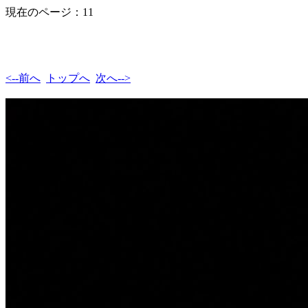
現在のページ：11
<--前へ
トップへ
次へ-->