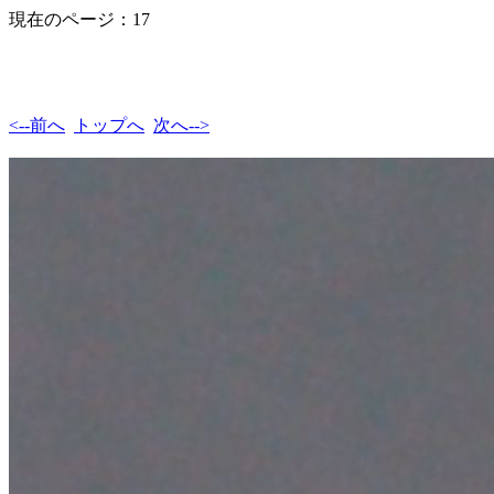
現在のページ：17
<--前へ
トップへ
次へ-->