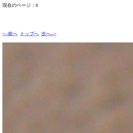
現在のページ：6
<--前へ
トップへ
次へ-->