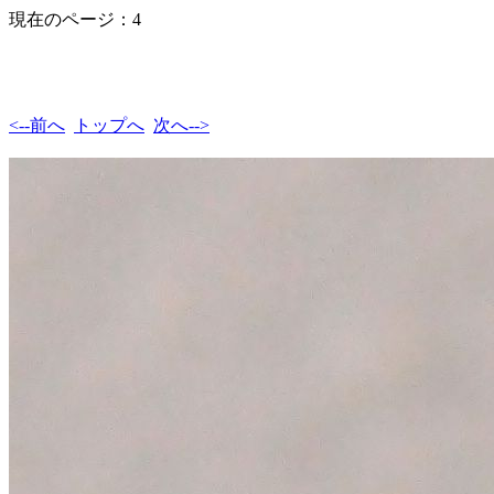
現在のページ：4
<--前へ
トップへ
次へ-->