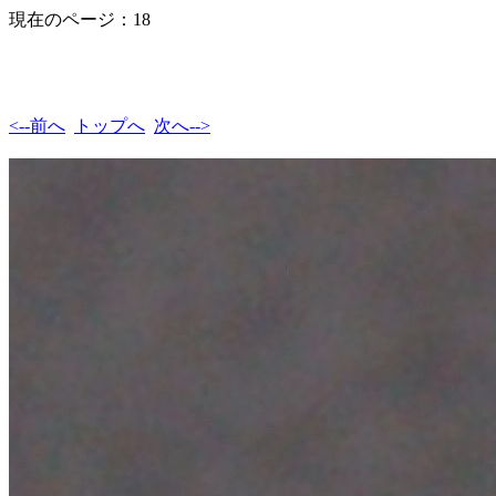
現在のページ：18
<--前へ
トップへ
次へ-->