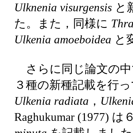
Ulknenia visurgensis
と
た。また，同様に
Thra
Ulkenia amoeboidea
と
さらに同じ論文の中で，Ga
３種の新種記載を行っ
Ulkenia radiata
，
Ulkeni
Raghukumar (197
minuta
を記載しました