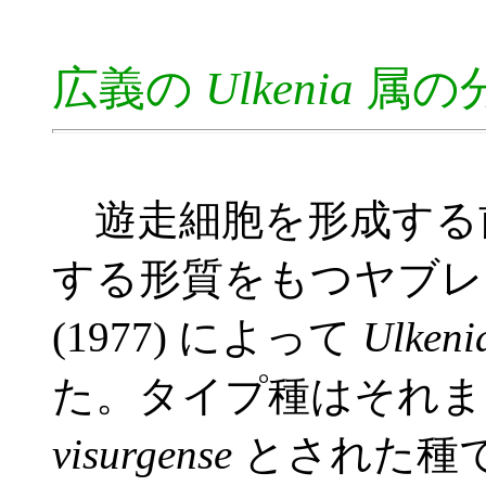
広義の
Ulkenia
属の
遊走細胞を形成する
する形質をもつヤブレツボ
(1977) によって
Ulkeni
た。タイプ種はそれ
visurgense
とされた種