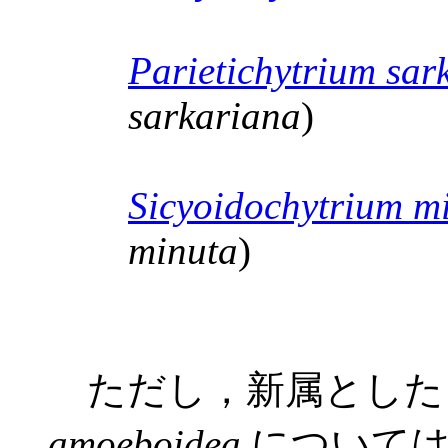
Parietichytrium sa
sarkariana
)
Sicyoidochytrium m
minuta
)
ただし，新属とした
amoeboidea
については，