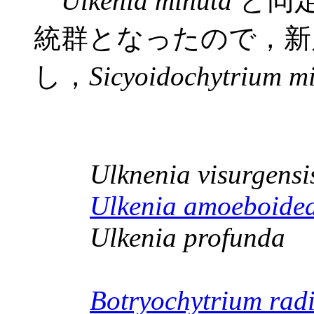
Ulkenia minuta
と同定
統群となったので，
し，
Sicyoidochytrium m
Ulknenia visurgensi
Ulkenia amoeboide
Ulkenia profunda
Botryochytrium rad