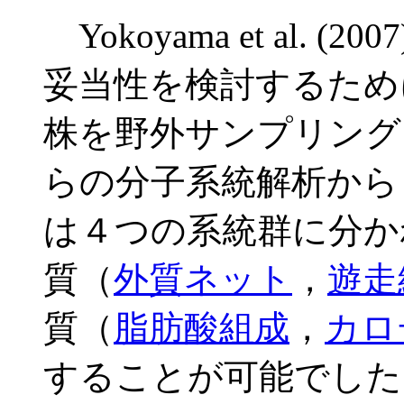
Yokoyama et al. (200
妥当性を検討するため
株を野外サンプリング
らの分子系統解析から
は４つの系統群に分か
質（
外質ネット
，
遊走
質（
脂肪酸組成
，
カロ
することが可能でした